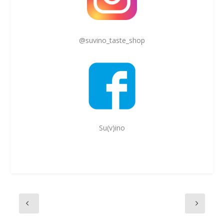
@suvino_taste_shop
Su(v)ino