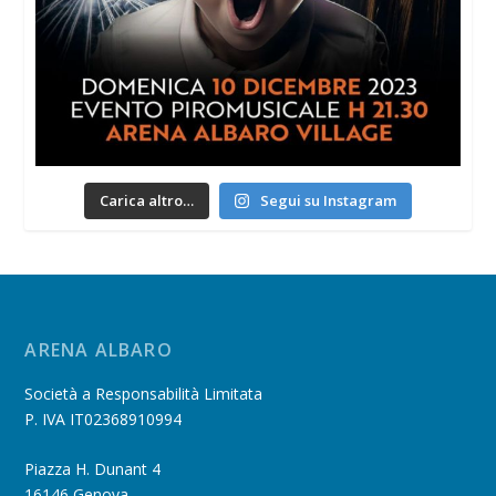
Carica altro…
Segui su Instagram
ARENA ALBARO
Società a Responsabilità Limitata
P. IVA IT02368910994
Piazza H. Dunant 4
16146 Genova