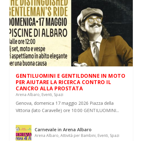
UN’ESPERIENZA GASTRONOMICA UNICA
RIVIVI INSIEME A NOI SPORT SENZA
ALL’ARENA ALBARO VILLAGE
FRONTIERE
GENTILUOMINI E GENTILDONNE IN MOTO
PER AIUTARE LA RICERCA CONTRO IL
CANCRO ALLA PROSTATA
Arena Albaro
,
Eventi
,
Spazi
Genova, domenica 17 maggio 2026 Piazza della
Vittoria (lato Caravelle) ore 10:00 GENTILUOMINI...
Carnevale in Arena Albaro
Arena Albaro
,
Attività per Bambini
,
Eventi
,
Spazi