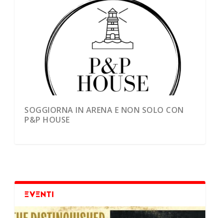
97ª ADUNATA NAZIONALE DEGLI ALPINI:
SOGGIORNA IN ARENA E NON SOLO CON
ARENA ALBARO ACCOGLIE GLI ALPINI A
P&P HOUSE
GENO...
EVENTI