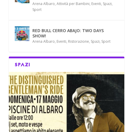
Arena Albaro
,
Attività per Bambini
,
Eventi
,
Spazi
,
Sport
RED BULL CERRO ABAJO: TWO DAYS
SHOW!
Arena Albaro
,
Eventi
,
Ristorazione
,
Spazi
,
Sport
SPAZI