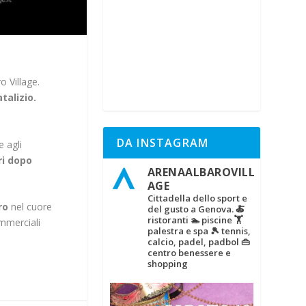
o Village.
talizio.
DA INSTAGRAM
e agli
ri dopo
ARENAALBAROVILL
AGE
Cittadella dello sport e
ro
nel cuore
del gusto a Genova.
🍝
ristoranti
🏊 piscine
🏋‍
ommerciali
palestra e spa
🎾 tennis,
calcio, padel, padbol
👜
centro benessere e
shopping