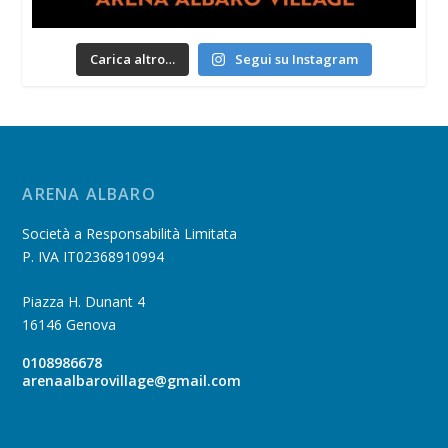
Carica altro…
Segui su Instagram
ARENA ALBARO
Società a Responsabilità Limitata
P. IVA IT02368910994
Piazza H. Dunant 4
16146 Genova
0108986678
arenaalbarovillage@gmail.com