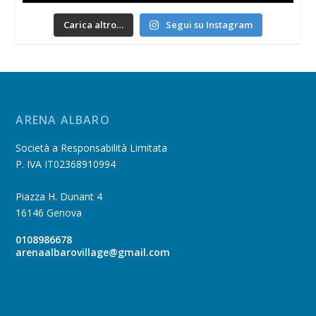
Carica altro…
Segui su Instagram
ARENA ALBARO
Società a Responsabilità Limitata
P. IVA IT02368910994
Piazza H. Dunant 4
16146 Genova
0108986678
arenaalbarovillage@gmail.com