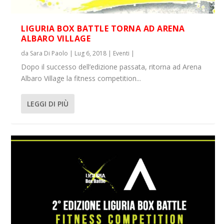
LIGURIA BOX BATTLE TORNA AD ARENA
ALBARO VILLAGE
da
Sara Di Paolo
|
Lug 6, 2018
|
Eventi
|
Dopo il successo dell’edizione passata, ritorna ad Arena
Albaro Village la fitness competition...
LEGGI DI PIÙ