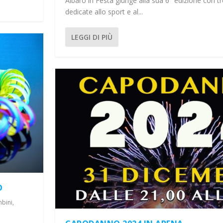
Albaro in Festa giunge alla sua 6° edizione con t
dedicate allo sport e al...
LEGGI DI PIÙ
O
mbini
,