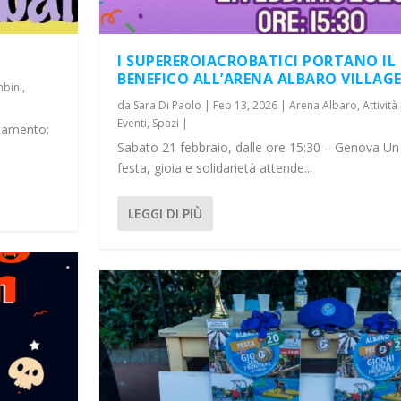
I SUPEREROIACROBATICI PORTANO IL
BENEFICO ALL’ARENA ALBARO VILLAG
mbini
,
da
Sara Di Paolo
|
Feb 13, 2026
|
Arena Albaro
,
Attivit
Eventi
,
Spazi
|
ntamento:
Sabato 21 febbraio, dalle ore 15:30 – Genova Un
festa, gioia e solidarietà attende...
LEGGI DI PIÙ