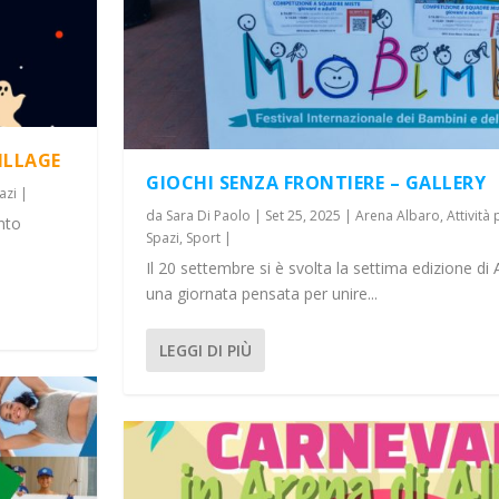
ILLAGE
GIOCHI SENZA FRONTIERE – GALLERY
azi
|
da
Sara Di Paolo
|
Set 25, 2025
|
Arena Albaro
,
Attività
nto
Spazi
,
Sport
|
Il 20 settembre si è svolta la settima edizione di 
una giornata pensata per unire...
LEGGI DI PIÙ