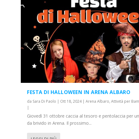
FESTA DI HALLOWEEN IN ARENA ALBARO
da
Sara Di Paolo
|
Ott 18, 2024
|
Arena Albaro
,
Attività per Bam
|
Giovedì 31 ottobre caccia al tesoro e pentolaccia per u
da brivido in Arena. Il prossimo...
LEGGI DI PIÙ