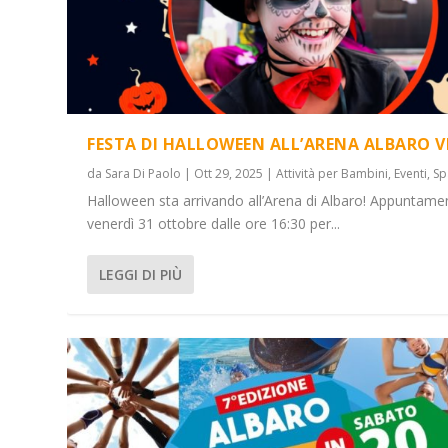
FESTA DI HALLOWEEN ALL’ARENA ALBARO V
da
Sara Di Paolo
|
Ott 29, 2025
|
Attività per Bambini
,
Eventi
,
Sp
Halloween sta arrivando all’Arena di Albaro! Appuntame
venerdì 31 ottobre dalle ore 16:30 per...
LEGGI DI PIÙ