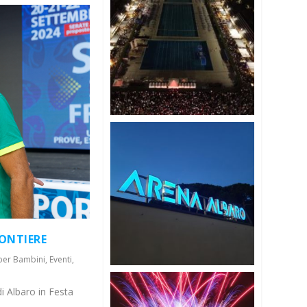
RONTIERE
 per Bambini
,
Eventi
,
di Albaro in Festa