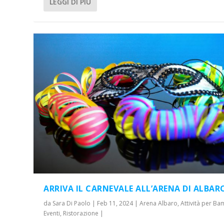
LEGGI DI PIÙ
ARRIVA IL CARNEVALE ALL’ARENA DI ALBAR
da
Sara Di Paolo
|
Feb 11, 2024
|
Arena Albaro
,
Attività per Ba
Eventi
,
Ristorazione
|