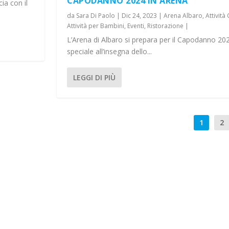
CAPODANNO 2024 IN ARENA
ia con il
da
Sara Di Paolo
|
Dic 24, 2023
|
Arena Albaro
,
Attività
Attività per Bambini
,
Eventi
,
Ristorazione
|
L’Arena di Albaro si prepara per il Capodanno 20
speciale all’insegna dello...
LEGGI DI PIÙ
1
2