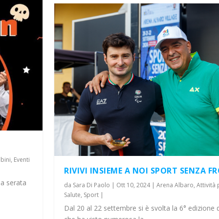
bini
,
Eventi
RIVIVI INSIEME A NOI SPORT SENZA F
na serata
da
Sara Di Paolo
|
Ott 10, 2024
|
Arena Albaro
,
Attività
Salute
,
Sport
|
Dal 20 al 22 settembre si è svolta la 6° edizione 