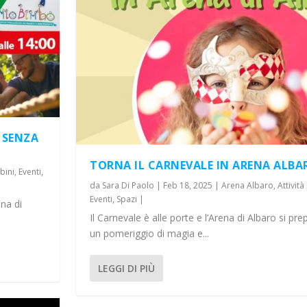
 SENZA
TORNA IL CARNEVALE IN ARENA ALBA
bini
,
Eventi
,
da
Sara Di Paolo
|
Feb 18, 2025
|
Arena Albaro
,
Attivit
Eventi
,
Spazi
|
na di
Il Carnevale è alle porte e l’Arena di Albaro si pr
un pomeriggio di magia e...
LEGGI DI PIÙ