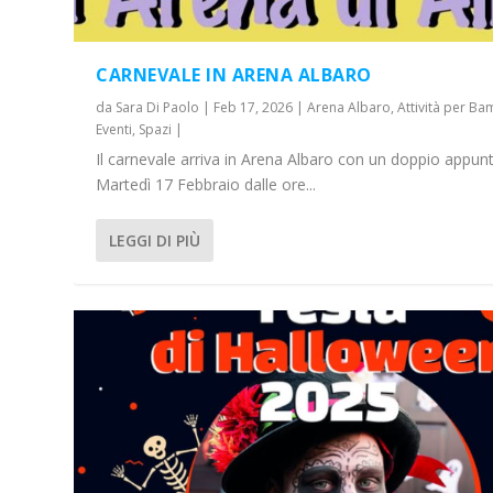
CARNEVALE IN ARENA ALBARO
da
Sara Di Paolo
|
Feb 17, 2026
|
Arena Albaro
,
Attività per Ba
Eventi
,
Spazi
|
Il carnevale arriva in Arena Albaro con un doppio appu
Martedì 17 Febbraio dalle ore...
LEGGI DI PIÙ