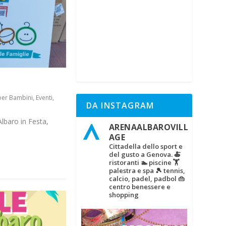
 per Bambini
,
Eventi
,
DA INSTAGRAM
Albaro in Festa,
ARENAALBAROVILL
AGE
Cittadella dello sport e
del gusto a Genova.
🍝
ristoranti
🏊 piscine
🏋‍
palestra e spa
🎾 tennis,
calcio, padel, padbol
👜
centro benessere e
shopping