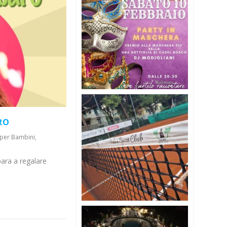
RO
à per Bambini
,
epara a regalare