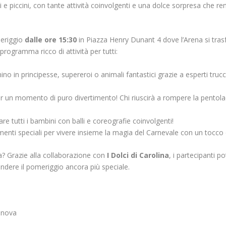
e piccini, con tante attività coinvolgenti e una dolce sorpresa che re
meriggio
dalle ore 15:30
in Piazza Henry Dunant 4 dove l’Arena si tras
programma ricco di attività per tutti:
mino in principesse, supereroi o animali fantastici grazie a esperti trucc
r un momento di puro divertimento! Chi riuscirà a rompere la pentola
 tutti i bambini con balli e coreografie coinvolgenti!
nti speciali per vivere insieme la magia del Carnevale con un tocco 
? Grazie alla collaborazione con
I Dolci di Carolina
, i partecipanti p
 rendere il pomeriggio ancora più speciale.
enova