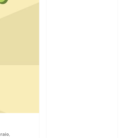
raio
,