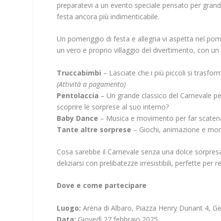
preparatevi a un evento speciale pensato per grandi 
festa ancora più indimenticabile.
Un pomeriggio di festa e allegria vi aspetta nel po
un vero e proprio villaggio del divertimento, con un 
Truccabimbi
– Lasciate che i più piccoli si trasfor
(Attività a pagamento)
Pentolaccia
– Un grande classico del Carnevale pe
scoprire le sorprese al suo interno?
Baby Dance
– Musica e movimento per far scatenare
Tante altre sorprese
– Giochi, animazione e mome
Cosa sarebbe il Carnevale senza una dolce sorpresa
deliziarsi con prelibatezze irresistibili, perfette per
Dove e come partecipare
Luogo:
Arena di Albaro, Piazza Henry Dunant 4, G
Data:
Giovedì 27 febbraio 2025