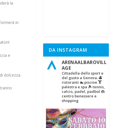
nderà la
formerà in
atori!
DA INSTAGRAM
ccia e
ARENAALBAROVILL
AGE
Cittadella dello sport e
di dolcezza.
del gusto a Genova.
🍝
ristoranti
🏊 piscine
🏋‍
palestra e spa
🎾 tennis,
otranno
calcio, padel, padbol
👜
centro benessere e
shopping