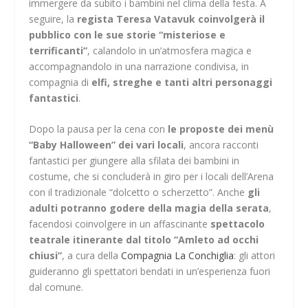
immergere da subito i bambini nel clima della festa. A
seguire, la
regista Teresa Vatavuk coinvolgerà il
pubblico con le sue storie “misteriose e
terrificanti”
, calandolo in un’atmosfera magica e
accompagnandolo in una narrazione condivisa, in
compagnia di
elfi, streghe e tanti altri personaggi
fantastici
.
Dopo la pausa per la cena con
le proposte dei menù
“Baby Halloween” dei vari locali
, ancora racconti
fantastici per giungere alla sfilata dei bambini in
costume, che si concluderà in giro per i locali dell’Arena
con il tradizionale “dolcetto o scherzetto”. Anche
gli
adulti potranno godere della magia della serata
,
facendosi coinvolgere in un affascinante
spettacolo
teatrale itinerante dal titolo “Amleto ad occhi
chiusi”
, a cura della
Compagnia La Conchiglia
: gli attori
guideranno gli spettatori bendati in un’esperienza fuori
dal comune.