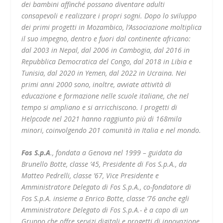
dei bambini affinché possano diventare adulti
consapevoli e realizzare i propri sogni. Dopo lo sviluppo
dei primi progetti in Mozambico, l’Associazione moltiplica
il suo impegno, dentro e fuori dal continente africano:
dal 2003 in Nepal, dal 2006 in Cambogia, dal 2016 in
Repubblica Democratica del Congo, dal 2018 in Libia e
Tunisia, dal 2020 in Yemen, dal 2022 in Ucraina. Nei
primi anni 2000 sono, inoltre, avviate attività di
educazione e formazione nelle scuole italiane, che nel
tempo si ampliano e si arricchiscono. I progetti di
Helpcode nel 2021 hanno raggiunto più di 168mila
minori, coinvolgendo 201 comunità in Italia e nel mondo.
Fos S.p.A
., fondata a Genova nel 1999 – guidata da
Brunello Botte, classe ’45, Presidente di Fos S.p.A., da
Matteo Pedrelli, classe ’67, Vice Presidente e
Amministratore Delegato di Fos S.p.A., co-fondatore di
Fos S.p.A. insieme a Enrico Botte, classe ‘76 anche egli
Amministratore Delegato di Fos S.p.A.- è a capo di un
Gruppo che offre servizi digitali e progetti di innovazione,