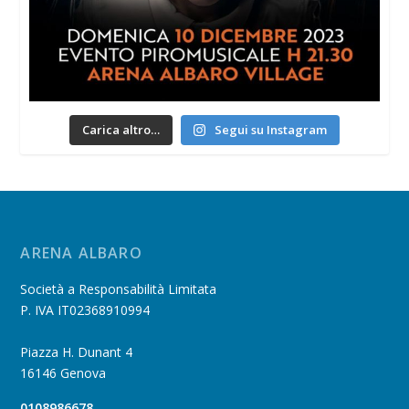
Carica altro…
Segui su Instagram
ARENA ALBARO
Società a Responsabilità Limitata
P. IVA IT02368910994
Piazza H. Dunant 4
16146 Genova
0108986678