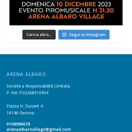
Carica altro…
Segui su Instagram
ARENA ALBARO
Società a Responsabilità Limitata
P. IVA IT02368910994
Piazza H. Dunant 4
16146 Genova
0108986678
arenaalbarovillage@gmail.com