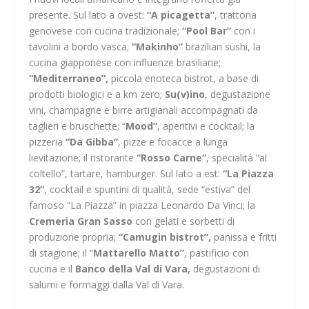
presente. Sul lato a ovest:
“A picagetta”
, trattoria
genovese con cucina tradizionale;
“Pool Bar”
con i
tavolini a bordo vasca;
“Makinho”
brazilian sushi, la
cucina giapponese con influenze brasiliane;
“Mediterraneo”,
piccola enoteca bistrot, a base di
prodotti biologici e a km zero;
Su(v)ino
, degustazione
vini, champagne e birre artigianali accompagnati da
taglieri e bruschette; “
Mood”
, aperitivi e cocktail; la
pizzeria
“Da Gibba”
, pizze e focacce a lunga
lievitazione; il ristorante
“Rosso Carne”
, specialità “al
coltello”, tartare, hamburger. Sul lato a est:
“La Piazza
32”
, cocktail e spuntini di qualità, sede “estiva” del
famoso “La Piazza” in piazza Leonardo Da Vinci; la
Cremeria Gran Sasso
con gelati e sorbetti di
produzione propria;
“Camugin bistrot”,
panissa e fritti
di stagione; il “
Mattarello Matto”
, pastificio con
cucina e il
Banco della Val di Vara,
degustazioni di
salumi e formaggi dalla Val di Vara.