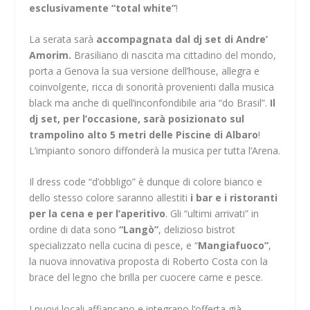
esclusivamente “total white”
!
La serata sarà
accompagnata dal dj set di Andre’
Amorim.
Brasiliano di nascita ma cittadino del mondo,
porta a Genova la sua versione dell’house, allegra e
coinvolgente, ricca di sonorità provenienti dalla musica
black ma anche di quell’inconfondibile aria “do Brasil”.
Il
dj set, per l’occasione, sarà posizionato sul
trampolino alto 5 metri delle Piscine di Albaro
!
L’impianto sonoro diffonderà la musica per tutta l’Arena.
Il dress code “d’obbligo” è dunque di colore bianco e
dello stesso colore saranno allestiti
i bar e i ristoranti
per la cena e per l’aperitivo
. Gli “ultimi arrivati” in
ordine di data sono
“Langò”
, delizioso bistrot
specializzato nella cucina di pesce, e “
Mangiafuoco”
,
la nuova innovativa proposta di Roberto Costa con la
brace del legno che brilla per cuocere carne e pesce.
I nuovi locali affiancano e integrano l’offerta già